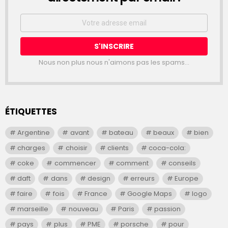
Email
address:
Nous non plus nous n'aimons pas les spams...
ÉTIQUETTES
Argentine
avant
bateau
beaux
bien
charges
choisir
clients
coca-cola:
coke
commencer
comment
conseils
daft
dans
design
erreurs
Europe
faire
fois
France
Google Maps
logo
marseille
nouveau
Paris
passion
pays
plus
PME
porsche
pour