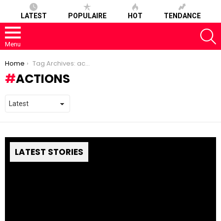
LATEST
POPULAIRE
HOT
TENDANCE
S
Menu
You are here:
Home
Tag Archives: actions
ACTIONS
LATEST STORIES