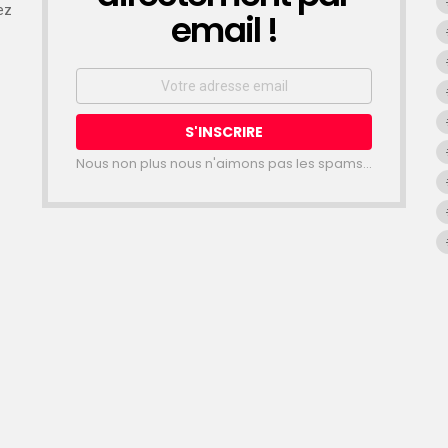
ez
email !
Email
address:
Nous non plus nous n'aimons pas les spams...