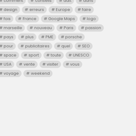
comment
conseils
daft
dans
design
erreurs
Europe
faire
fois
France
Google Maps
logo
marseille
nouveau
Paris
passion
pays
plus
PME
porsche
pour
publicitaires
quel
SEO
space
sport
toute
UNESCO
USA
vente
visiter
vous
voyage
weekend