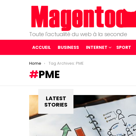
Toute l'actualité du web à la seconde
ACCUEIL
BUSINESS
INTERNET
SPORT
You are here:
Home
Tag Archives: PME
PME
LATEST
STORIES