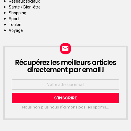
Réseaux sociaux
Santé / Bien-être
Shopping
Sport
Toulon
Voyage
Récupérez les meilleurs articles
NEWSLETTER
directement par email !
Email
address:
Nous non plus nous n'aimons pas les spams...