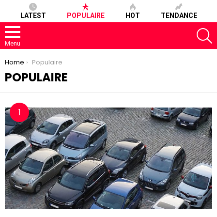
LATEST
POPULAIRE
HOT
TENDANCE
S
Menu
You are here:
Home
Populaire
POPULAIRE