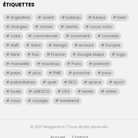
ÉTIQUETTES
Argentine
avant
bateau
beaux
bien
charges
choisir
clients
coca-cola:
coke
commencer
comment
conseils
daft
dans
design
erreurs
Europe
faire
fois
France
Google Maps
logo
marseille
nouveau
Paris
passion
pays
plus
PME
porsche
pour
publicitaires
quel
SEO
space
sport
toute
UNESCO
USA
vente
visiter
vous
voyage
weekend
© 2017 Magentoo | Tous droits réservés
Accueil
Contact