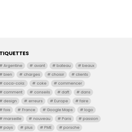
TIQUETTES
Argentine
avant
bateau
beaux
bien
charges
choisir
clients
coca-cola:
coke
commencer
comment
conseils
daft
dans
design
erreurs
Europe
faire
fois
France
Google Maps
logo
marseille
nouveau
Paris
passion
pays
plus
PME
porsche