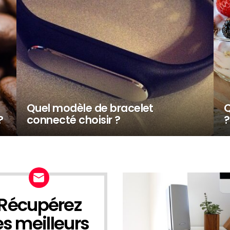
Quel modèle de bracelet
Q
?
connecté choisir ?
?
Récupérez
EWSLETTER
es meilleurs