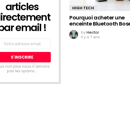
articles
HIGH TECH
irectement
Pourquoi acheter une
enceinte Bluetooth Bose
par email !
by
Hector
il y a 7 ans
ail
dress:
us non plus nous n'aimons
pas les spams...