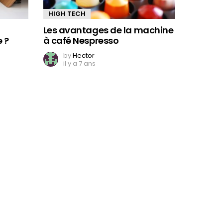
HIGH TECH
Les avantages de la machine
 ?
à café Nespresso
by
Hector
il y a 7 ans