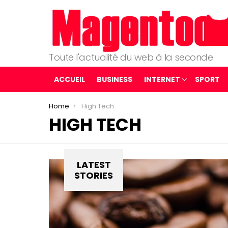
Toute l'actualité du web à la seconde
ACCUEIL
BUSINESS
INTERNET
SPORT
You are here:
Home
High Tech
HIGH TECH
LATEST
STORIES