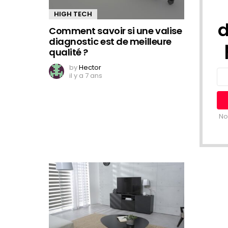
HIGH TECH
d
Comment savoir si une valise
diagnostic est de meilleure
qualité ?
by
Hector
Em
il y a 7 ans
ad
No