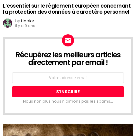
L’essentiel sur le règlement européen concernant
la protection des données à caractère personnel
by
Hector
il y a 9 ans
Récupérez les meilleurs articles
NEWSLETTER
directement par email !
Email
address:
Nous non plus nous n'aimons pas les spams...