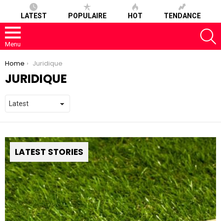
LATEST
POPULAIRE
HOT
TENDANCE
S
Menu
You are here:
Home
Juridique
JURIDIQUE
LATEST STORIES