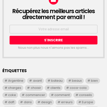
Récupérez les meilleurs articles
NEWSLETTER
directement par email !
Email
address:
Nous non plus nous n'aimons pas les spams...
ÉTIQUETTES
Argentine
avant
bateau
beaux
bien
charges
choisir
clients
coca-cola:
coke
commencer
comment
conseils
daft
dans
design
erreurs
Europe