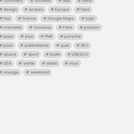
comment
conseils
daft
dans
design
erreurs
Europe
faire
fois
France
Google Maps
logo
marseille
nouveau
Paris
passion
pays
plus
PME
porsche
pour
publicitaires
quel
SEO
space
sport
toute
UNESCO
USA
vente
visiter
vous
voyage
weekend