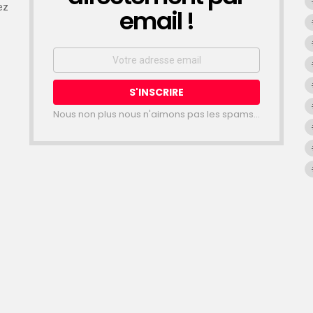
ez
email !
Email
address:
Nous non plus nous n'aimons pas les spams...