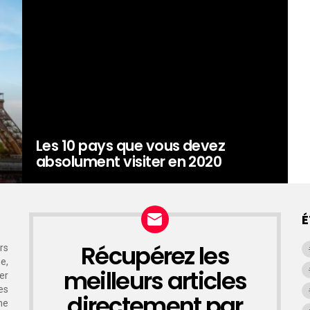
Les 10 pays que vous devez
absolument visiter en 2020
É
Récupérez les
rs
NEWSLETTER
e,
meilleurs articles
er
es
directement par
ne