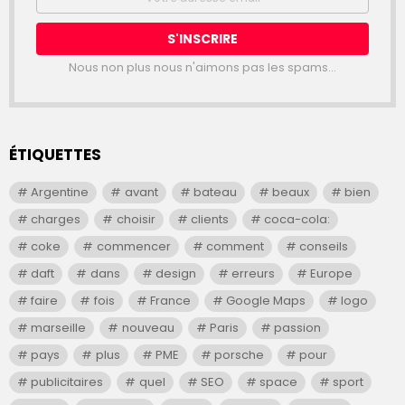
address:
Nous non plus nous n'aimons pas les spams...
ÉTIQUETTES
Argentine
avant
bateau
beaux
bien
charges
choisir
clients
coca-cola:
coke
commencer
comment
conseils
daft
dans
design
erreurs
Europe
faire
fois
France
Google Maps
logo
marseille
nouveau
Paris
passion
pays
plus
PME
porsche
pour
publicitaires
quel
SEO
space
sport