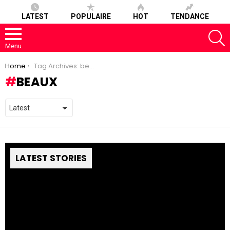
LATEST
POPULAIRE
HOT
TENDANCE
S
Menu
You are here:
Home
Tag Archives: beaux
BEAUX
LATEST STORIES