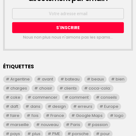
Email
address:
Nous non plus nous n'aimons pas les spams...
ÉTIQUETTES
Argentine
avant
bateau
beaux
bien
charges
choisir
clients
coca-cola:
coke
commencer
comment
conseils
daft
dans
design
erreurs
Europe
faire
fois
France
Google Maps
logo
marseille
nouveau
Paris
passion
pays
plus
PME
porsche
pour