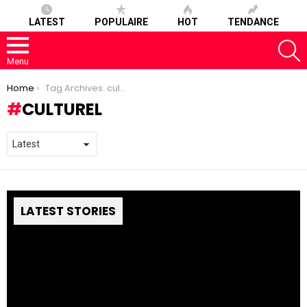
LATEST
POPULAIRE
HOT
TENDANCE
S
Menu
You are here:
Home
Tag Archives: culturel
CULTUREL
LATEST STORIES