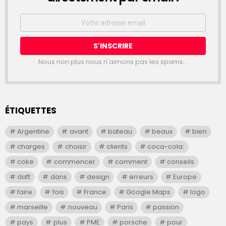
Email
address:
Nous non plus nous n'aimons pas les spams...
ÉTIQUETTES
Argentine
avant
bateau
beaux
bien
charges
choisir
clients
coca-cola:
coke
commencer
comment
conseils
daft
dans
design
erreurs
Europe
faire
fois
France
Google Maps
logo
marseille
nouveau
Paris
passion
pays
plus
PME
porsche
pour