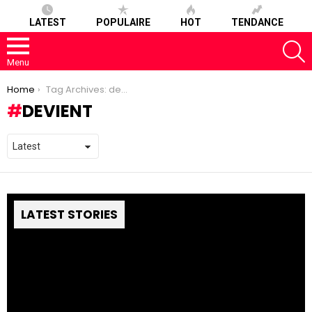
LATEST
POPULAIRE
HOT
TENDANCE
S
Menu
You are here:
Home
Tag Archives: devient
DEVIENT
LATEST STORIES