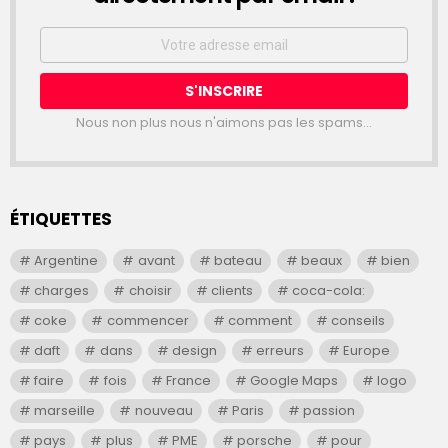
Email
address:
Nous non plus nous n'aimons pas les spams...
ÉTIQUETTES
Argentine
avant
bateau
beaux
bien
charges
choisir
clients
coca-cola:
coke
commencer
comment
conseils
daft
dans
design
erreurs
Europe
faire
fois
France
Google Maps
logo
marseille
nouveau
Paris
passion
pays
plus
PME
porsche
pour