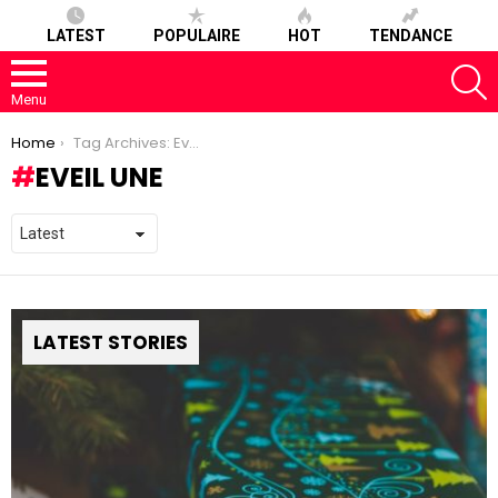
LATEST
POPULAIRE
HOT
TENDANCE
S
Menu
You are here:
Home
Tag Archives: Eveil Une
EVEIL UNE
LATEST STORIES