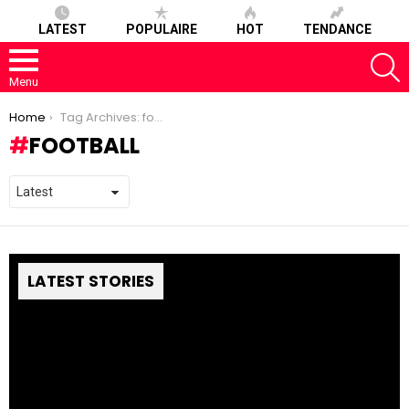
LATEST
POPULAIRE
HOT
TENDANCE
S
Menu
You are here:
Home
Tag Archives: football
FOOTBALL
LATEST STORIES