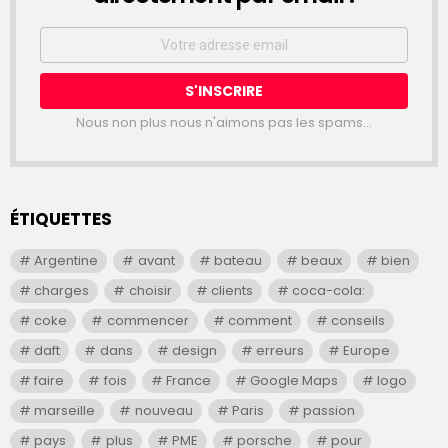
Email
address:
Nous non plus nous n'aimons pas les spams...
ÉTIQUETTES
Argentine
avant
bateau
beaux
bien
charges
choisir
clients
coca-cola:
coke
commencer
comment
conseils
daft
dans
design
erreurs
Europe
faire
fois
France
Google Maps
logo
marseille
nouveau
Paris
passion
pays
plus
PME
porsche
pour