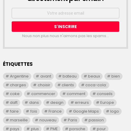
Email
address:
Nous non plus nous n'aimons pas les spams...
ÉTIQUETTES
Argentine
avant
bateau
beaux
bien
charges
choisir
clients
coca-cola:
coke
commencer
comment
conseils
daft
dans
design
erreurs
Europe
faire
fois
France
Google Maps
logo
marseille
nouveau
Paris
passion
pays
plus
PME
porsche
pour