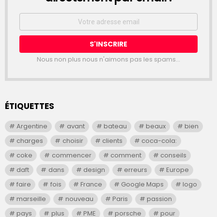
Email
address:
Nous non plus nous n'aimons pas les spams...
ÉTIQUETTES
Argentine
avant
bateau
beaux
bien
charges
choisir
clients
coca-cola:
coke
commencer
comment
conseils
daft
dans
design
erreurs
Europe
faire
fois
France
Google Maps
logo
marseille
nouveau
Paris
passion
pays
plus
PME
porsche
pour