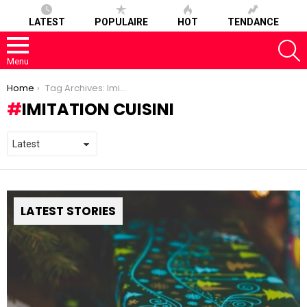
LATEST
POPULAIRE
HOT
TENDANCE
S
Menu
You are here:
Home
Tag Archives: Imitation Cuisini
IMITATION CUISINI
LATEST STORIES