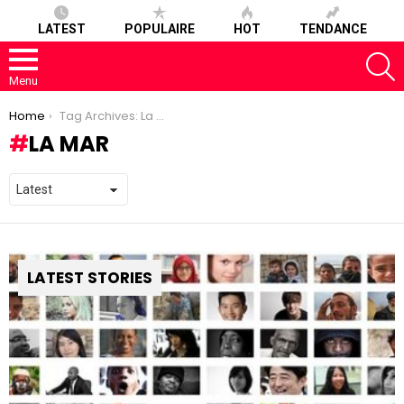
LATEST
POPULAIRE
HOT
TENDANCE
S
Menu
You are here:
Home
Tag Archives: La Mar
LA MAR
LATEST STORIES