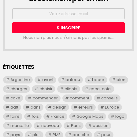
Email
address:
Nous non plus nous n'aimons pas les spams...
ÉTIQUETTES
Argentine
avant
bateau
beaux
bien
charges
choisir
clients
coca-cola:
coke
commencer
comment
conseils
daft
dans
design
erreurs
Europe
faire
fois
France
Google Maps
logo
marseille
nouveau
Paris
passion
pays
plus
PME
porsche
pour