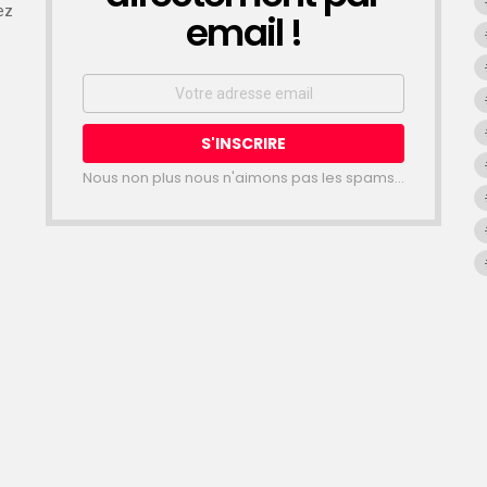
ez
email !
Email
address:
Nous non plus nous n'aimons pas les spams...