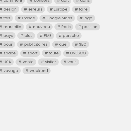
comment
conseils
daft
dans
design
erreurs
Europe
faire
fois
France
Google Maps
logo
marseille
nouveau
Paris
passion
pays
plus
PME
porsche
pour
publicitaires
quel
SEO
space
sport
toute
UNESCO
USA
vente
visiter
vous
voyage
weekend