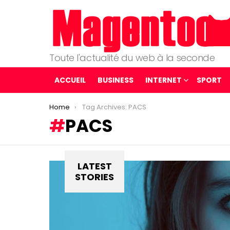
Toute l'actualité du web à la seconde
ACCUEIL
BUSINESS
INTERNET
SPORT
You are here:
Home
Tag Archives: PACS
PACS
LATEST
STORIES