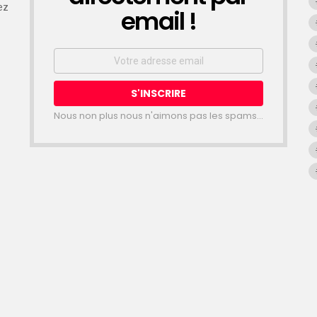
ez
email !
Email
address:
Nous non plus nous n'aimons pas les spams...