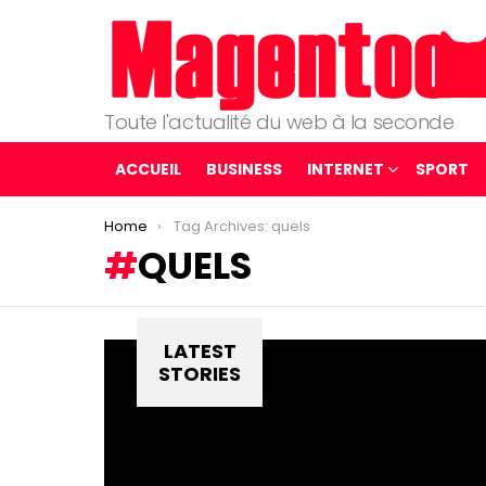
Toute l'actualité du web à la seconde
ACCUEIL
BUSINESS
INTERNET
SPORT
You are here:
Home
Tag Archives: quels
QUELS
LATEST
STORIES