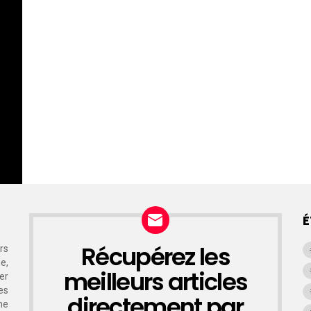
É
Récupérez les
rs
NEWSLETTER
e,
meilleurs articles
er
es
directement par
ne