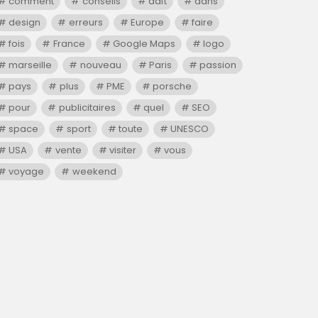
comment
conseils
daft
dans
design
erreurs
Europe
faire
fois
France
Google Maps
logo
marseille
nouveau
Paris
passion
pays
plus
PME
porsche
pour
publicitaires
quel
SEO
space
sport
toute
UNESCO
USA
vente
visiter
vous
voyage
weekend