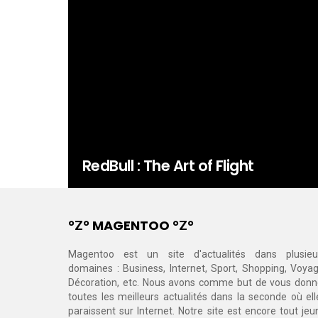
RedBull : The Art of Flight
°Ζ° MAGENTOO °Ζ°
Magentoo est un site d'actualités dans plusieu
domaines : Business, Internet, Sport, Shopping, Voyag
Décoration, etc. Nous avons comme but de vous donn
toutes les meilleurs actualités dans la seconde où ell
paraissent sur Internet. Notre site est encore tout jeu