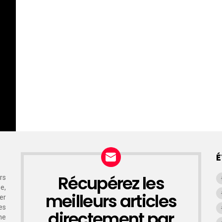
É
Récupérez les
rs
NEWSLETTER
e,
meilleurs articles
er
es
directement par
ne