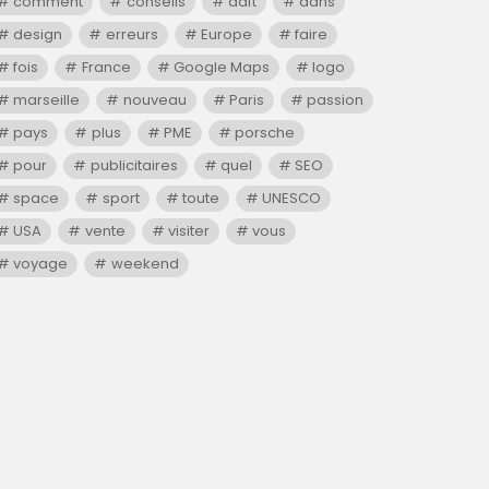
comment
conseils
daft
dans
design
erreurs
Europe
faire
fois
France
Google Maps
logo
marseille
nouveau
Paris
passion
pays
plus
PME
porsche
pour
publicitaires
quel
SEO
space
sport
toute
UNESCO
USA
vente
visiter
vous
voyage
weekend