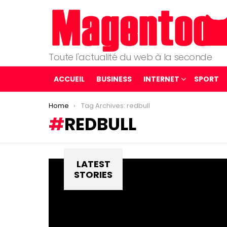
Toute l'actualité du web à la seconde
ACCUEIL
BUSINESS
INTERNET
SPORT
You are here:
Home
Tag Archives: redbull
REDBULL
LATEST
STORIES