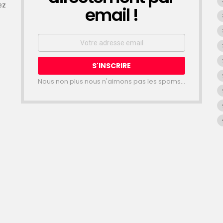
ez
email !
Email
address:
Nous non plus nous n'aimons pas les spams...