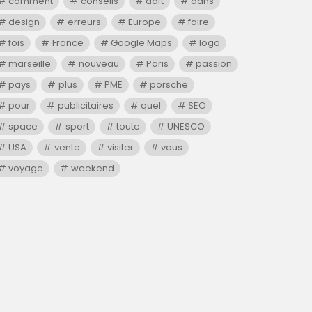
comment
conseils
daft
dans
design
erreurs
Europe
faire
fois
France
Google Maps
logo
marseille
nouveau
Paris
passion
pays
plus
PME
porsche
pour
publicitaires
quel
SEO
space
sport
toute
UNESCO
USA
vente
visiter
vous
voyage
weekend