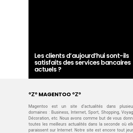
Les clients d’aujourd’hui sont-ils
satisfaits des services bancaires
actuels ?
°Ζ° MAGENTOO °Ζ°
Magentoo est un site d'actualités dans plusieu
domaines : Business, Internet, Sport, Shopping, Voyag
Décoration, etc. Nous avons comme but de vous donn
toutes les meilleurs actualités dans la seconde où ell
paraissent sur Internet. Notre site est encore tout jeu