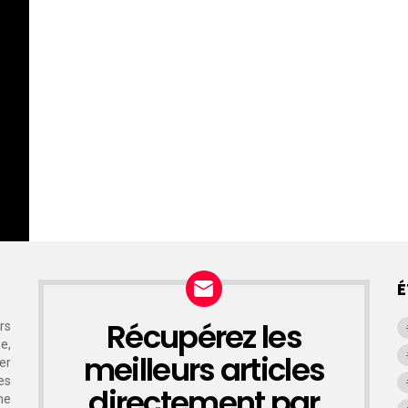
É
Récupérez les
rs
NEWSLETTER
e,
meilleurs articles
er
es
directement par
ne