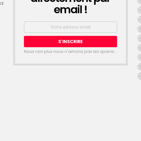
ez
email !
Email
address:
Nous non plus nous n'aimons pas les spams...