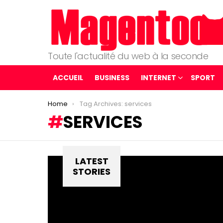
Toute l'actualité du web à la seconde
ACCUEIL
BUSINESS
INTERNET
SPORT
You are here:
Home
Tag Archives: services
SERVICES
LATEST
STORIES