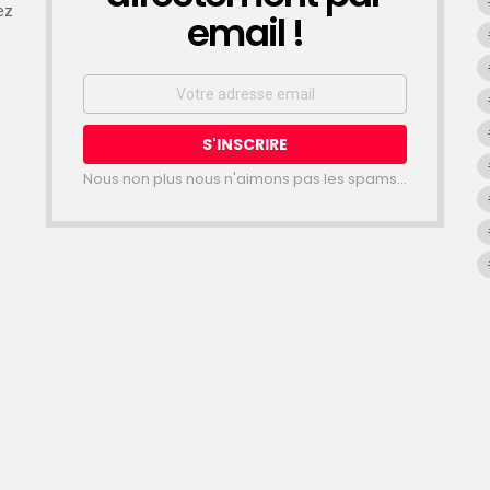
ez
email !
Email
address:
Nous non plus nous n'aimons pas les spams...