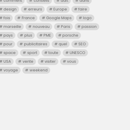
comment
conseils
daft
dans
design
erreurs
Europe
faire
fois
France
Google Maps
logo
marseille
nouveau
Paris
passion
pays
plus
PME
porsche
pour
publicitaires
quel
SEO
space
sport
toute
UNESCO
USA
vente
visiter
vous
voyage
weekend