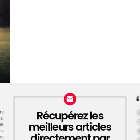
É
Récupérez les
rs
NEWSLETTER
e,
meilleurs articles
er
es
directement par
ne