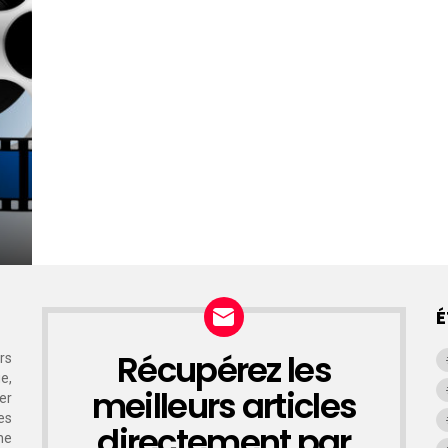
É
Récupérez les
rs
NEWSLETTER
e,
meilleurs articles
er
es
directement par
ne