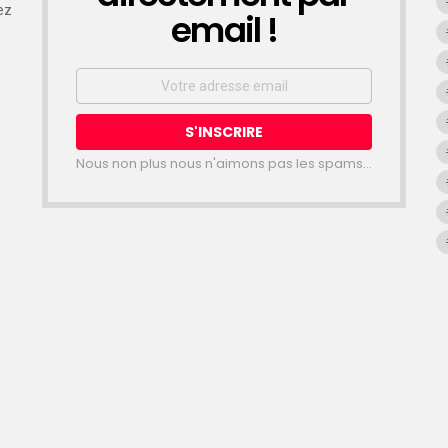
ez
email !
Email
address:
Nous non plus nous n'aimons pas les spams...