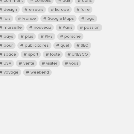
comment
conseils
daft
dans
design
erreurs
Europe
faire
fois
France
Google Maps
logo
marseille
nouveau
Paris
passion
pays
plus
PME
porsche
pour
publicitaires
quel
SEO
space
sport
toute
UNESCO
USA
vente
visiter
vous
voyage
weekend