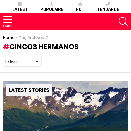
LATEST
POPULAIRE
HOT
TENDANCE
S
Menu
You are here:
Home
Tag Archives: Cincos Hermanos
CINCOS HERMANOS
LATEST STORIES