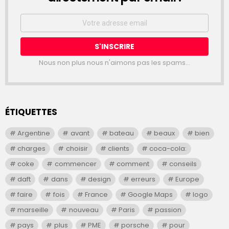
Email
address:
Nous non plus nous n'aimons pas les spams...
ÉTIQUETTES
Argentine
avant
bateau
beaux
bien
charges
choisir
clients
coca-cola:
coke
commencer
comment
conseils
daft
dans
design
erreurs
Europe
faire
fois
France
Google Maps
logo
marseille
nouveau
Paris
passion
pays
plus
PME
porsche
pour