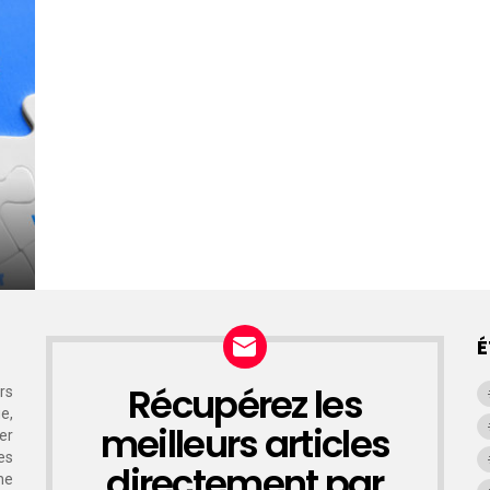
É
Récupérez les
rs
NEWSLETTER
e,
meilleurs articles
er
es
directement par
ne