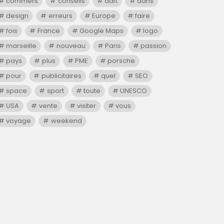
comment
conseils
daft
dans
design
erreurs
Europe
faire
fois
France
Google Maps
logo
marseille
nouveau
Paris
passion
pays
plus
PME
porsche
pour
publicitaires
quel
SEO
space
sport
toute
UNESCO
USA
vente
visiter
vous
voyage
weekend