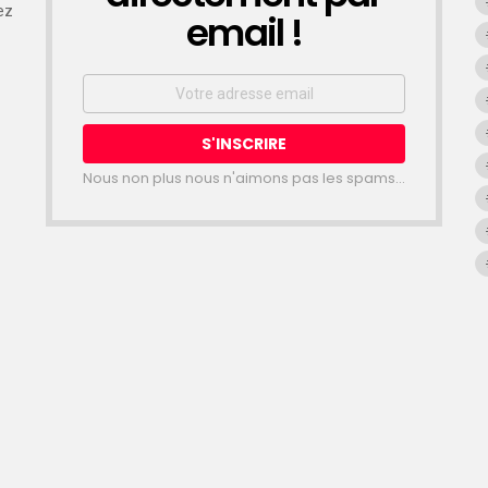
ez
email !
Email
address:
Nous non plus nous n'aimons pas les spams...