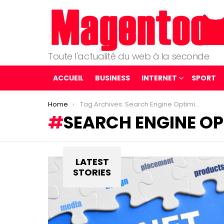
Toute l'actualité du web à la seconde
ACCUEIL
BUSINESS
INTERNET
SPORT
You are here:
Home
Tag Archives: Search Engine Optimization
SEARCH ENGINE OP
LATEST
STORIES