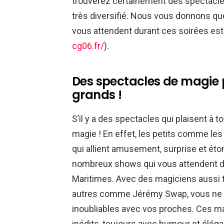
trouverez certainement des spectacle
très diversifié. Nous vous donnons q
vous attendent durant ces soirées esti
cg06.fr/
).
Des spectacles de magie po
grands !
S’il y a des spectacles qui plaisent à t
magie ! En effet, les petits comme l
qui allient amusement, surprise et ét
nombreux shows qui vous attendent du
Maritimes. Avec des magiciens aussi 
autres comme Jérémy Swap, vous ne
inoubliables avec vos proches. Ces m
inédits, toujours avec humour et éléga