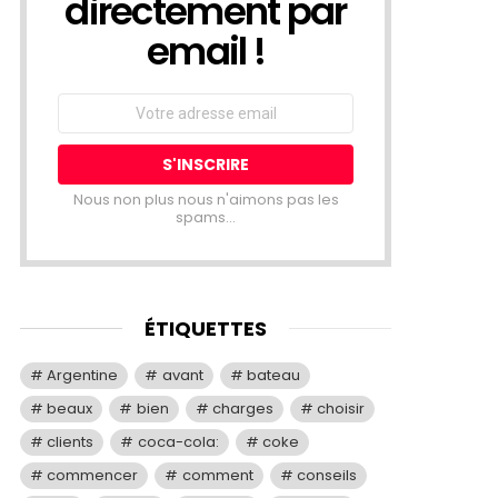
directement par
email !
Email
address:
Nous non plus nous n'aimons pas les
spams...
ÉTIQUETTES
Argentine
avant
bateau
beaux
bien
charges
choisir
clients
coca-cola:
coke
commencer
comment
conseils