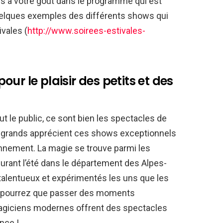
s à votre goût dans le programme qui est
uelques exemples des différents shows qui
vales (
http://www.soirees-estivales-
ur le plaisir des petits et des
out le public, ce sont bien les spectacles de
es grands apprécient ces shows exceptionnels
onnement. La magie se trouve parmi les
rant l’été dans le département des Alpes-
talentueux et expérimentés les uns que les
 pourrez que passer des moments
agiciens modernes offrent des spectacles
nce !