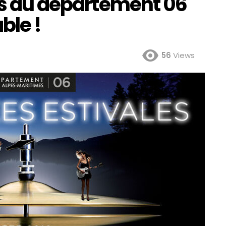
es du département 06
ble !
56
Views