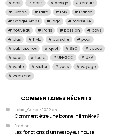
daft
dans
design
erreurs
Europe
faire
fois
France
Google Maps
logo
marseille
nouveau
Paris
passion
pays
plus
PME
porsche
pour
publicitaires
quel
SEO
space
sport
toute
UNESCO
USA
vente
visiter
vous
voyage
weekend
COMMENTAIRES RÉCENTS
Jobs_Career2022
on
Comment être une bonne infirmière ?
Fred
on
Les fonctions d’un nettoyeur haute