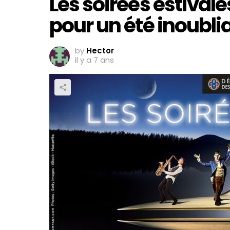
Les soirées estival
pour un été inoublia
by
Hector
il y a 7 ans