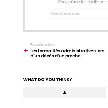
Récupérez les meilleurs 
Email
address:
Previous article
See
more
Les formalités administratives lors
d’un décès d’un proche
WHAT DO YOU THINK?