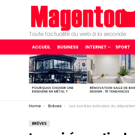
Toute l'actualité du web à la seconde
ACCUEIL
BUSINESS
INTERNET
SPORT
LATEST
STORIES
POURQUOI CHOISIR UNE
RÉNOVATION SALLE DE BAI
ENSEIGNE EN MÉTAL ?
DESIGN : 10 TENDANCES
You are here:
Home
Brèves
Les soirées estivales du département 06 pour un été inoublia
BRÈVES