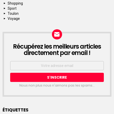
Shopping
Sport
Toulon
Voyage
Récupérez les meilleurs articles
NEWSLETTER
directement par email !
Email
address:
Nous non plus nous n'aimons pas les spams...
ÉTIQUETTES