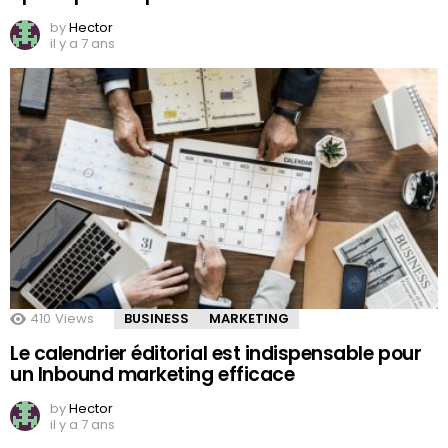
by
Hector
il y a 7 ans
410
Views
BUSINESS
MARKETING
Le calendrier éditorial est indispensable pour
un Inbound marketing efficace
by
Hector
il y a 7 ans