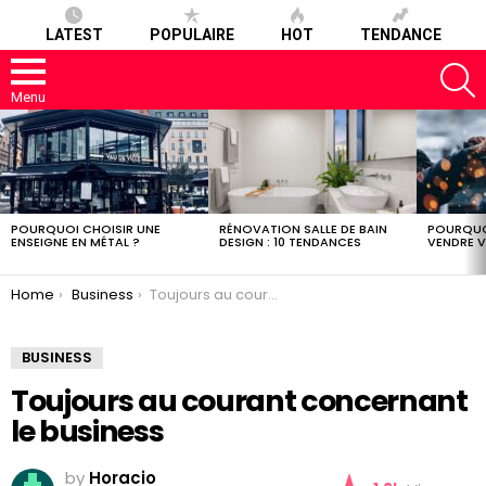
LATEST
POPULAIRE
HOT
TENDANCE
S
Menu
LATEST
STORIES
POURQUOI CHOISIR UNE
RÉNOVATION SALLE DE BAIN
POURQUO
ENSEIGNE EN MÉTAL ?
DESIGN : 10 TENDANCES
VENDRE V
You are here:
Home
Business
Toujours au courant concernant le business
BUSINESS
Toujours au courant concernant
le business
by
Horacio