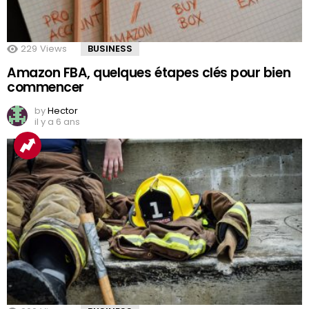
229
Views
BUSINESS
Amazon FBA, quelques étapes clés pour bien
commencer
by
Hector
il y a 6 ans