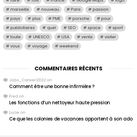
faire
fois
France
Google Maps
logo
marseille
nouveau
Paris
passion
pays
plus
PME
porsche
pour
publicitaires
quel
SEO
space
sport
toute
UNESCO
USA
vente
visiter
vous
voyage
weekend
COMMENTAIRES RÉCENTS
Jobs_Career2022
on
Comment être une bonne infirmière ?
Fred
on
Les fonctions d’un nettoyeur haute pression
Lucie
on
Ce que les colonies de vacances apportent à son ado