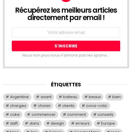
Récupérez les meilleurs articles
NEWSLETTER
directement par email !
Email
address:
Nous non plus nous n'aimons pas les spams...
ÉTIQUETTES
Argentine
avant
bateau
beaux
bien
charges
choisir
clients
coca-cola:
coke
commencer
comment
conseils
daft
dans
design
erreurs
Europe