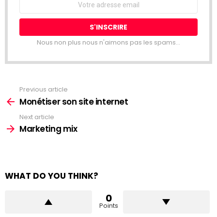
address:
Nous non plus nous n'aimons pas les spams...
Previous article
See
more
Monétiser son site internet
Next article
Marketing mix
WHAT DO YOU THINK?
0
Points