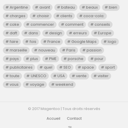
Argentine
avant
bateau
beaux
bien
charges
choisir
clients
coca-cola:
coke
commencer
comment
conseils
daft
dans
design
erreurs
Europe
faire
fois
France
Google Maps
logo
marseille
nouveau
Paris
passion
pays
plus
PME
porsche
pour
publicitaires
quel
SEO
space
sport
toute
UNESCO
USA
vente
visiter
vous
voyage
weekend
© 2017 Magentoo | Tous droits réservés
Accueil
Contact