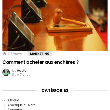
217
Views
MARKETING
Comment acheter aux enchères ?
by
Hector
il y a 7 ans
CATÉGORIES
Afrique
Amérique du Nord
Argentine