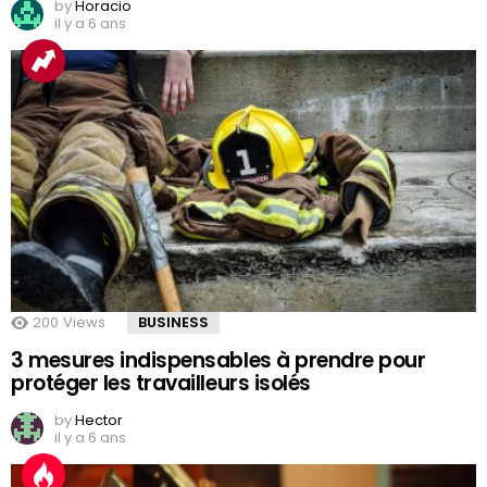
by
Horacio
il y a 6 ans
200
Views
BUSINESS
3 mesures indispensables à prendre pour
protéger les travailleurs isolés
by
Hector
il y a 6 ans