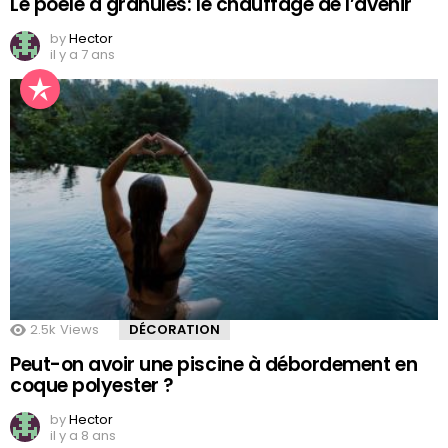
Le poêle à granulés: le chauffage de l’avenir
by
Hector
il y a 7 ans
2.5k
Views
DÉCORATION
Peut-on avoir une piscine à débordement en
coque polyester ?
by
Hector
il y a 8 ans