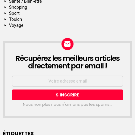
Santé / Bien-être
Shopping
Sport
Toulon
Voyage
Récupérez les meilleurs articles
NEWSLETTER
directement par email !
Email
address:
Nous non plus nous n'aimons pas les spams...
ÉTIQUETTES