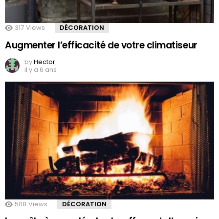
317
Views
DÉCORATION
Augmenter l’efficacité de votre climatiseur
by
Hector
il y a 6 ans
508
Views
DÉCORATION