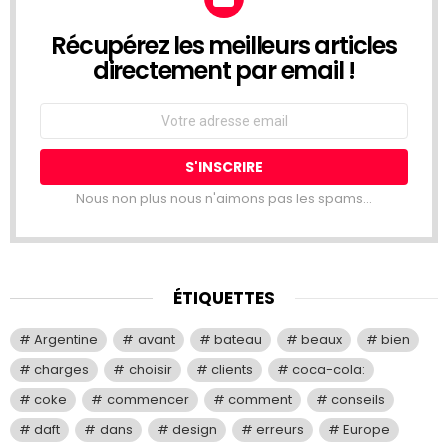
Récupérez les meilleurs articles
NEWSLETTER
directement par email !
Email
address:
Nous non plus nous n'aimons pas les spams...
ÉTIQUETTES
Argentine
avant
bateau
beaux
bien
charges
choisir
clients
coca-cola:
coke
commencer
comment
conseils
daft
dans
design
erreurs
Europe