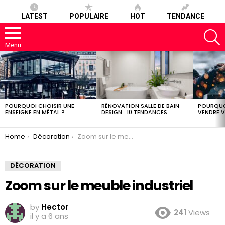
LATEST
POPULAIRE
HOT
TENDANCE
S
Menu
LATEST
STORIES
POURQUOI CHOISIR UNE
RÉNOVATION SALLE DE BAIN
POURQUO
ENSEIGNE EN MÉTAL ?
DESIGN : 10 TENDANCES
VENDRE V
You are here:
Home
Décoration
Zoom sur le meuble industriel
DÉCORATION
Zoom sur le meuble industriel
by
Hector
241
Views
il y a 6 ans