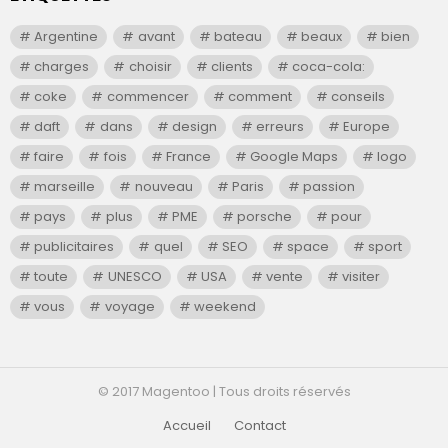
Argentine
avant
bateau
beaux
bien
charges
choisir
clients
coca-cola:
coke
commencer
comment
conseils
daft
dans
design
erreurs
Europe
faire
fois
France
Google Maps
logo
marseille
nouveau
Paris
passion
pays
plus
PME
porsche
pour
publicitaires
quel
SEO
space
sport
toute
UNESCO
USA
vente
visiter
vous
voyage
weekend
© 2017 Magentoo | Tous droits réservés
Accueil
Contact