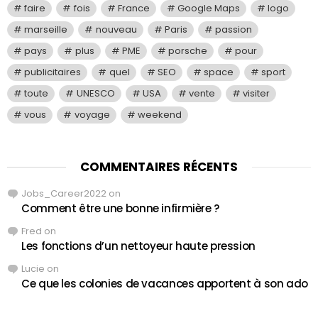
faire
fois
France
Google Maps
logo
marseille
nouveau
Paris
passion
pays
plus
PME
porsche
pour
publicitaires
quel
SEO
space
sport
toute
UNESCO
USA
vente
visiter
vous
voyage
weekend
COMMENTAIRES RÉCENTS
Jobs_Career2022
on
Comment être une bonne infirmière ?
Fred
on
Les fonctions d’un nettoyeur haute pression
Lucie
on
Ce que les colonies de vacances apportent à son ado