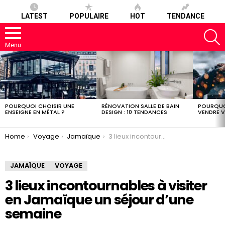
LATEST
POPULAIRE
HOT
TENDANCE
S
Menu
LATEST
STORIES
POURQUOI CHOISIR UNE
RÉNOVATION SALLE DE BAIN
POURQUO
ENSEIGNE EN MÉTAL ?
DESIGN : 10 TENDANCES
VENDRE V
You are here:
Home
Voyage
Jamaïque
3 lieux incontournables à visiter en Jamaïque un séjour d’une semaine
JAMAÏQUE
VOYAGE
3 lieux incontournables à visiter
en Jamaïque un séjour d’une
semaine