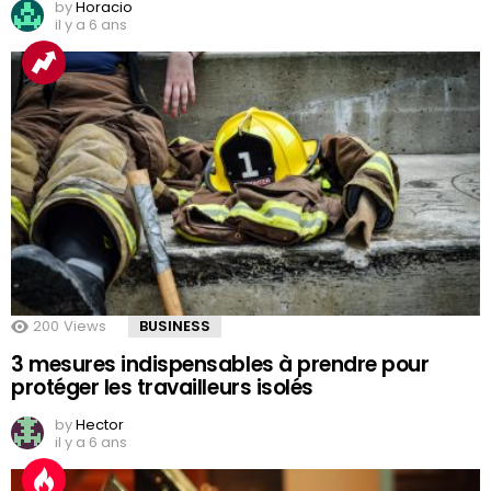
by
Horacio
il y a 6 ans
200
Views
BUSINESS
3 mesures indispensables à prendre pour
protéger les travailleurs isolés
by
Hector
il y a 6 ans