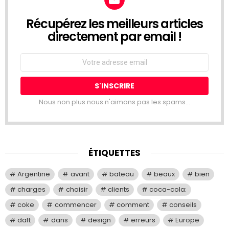
Récupérez les meilleurs articles
NEWSLETTER
directement par email !
Email
address:
Nous non plus nous n'aimons pas les spams...
ÉTIQUETTES
Argentine
avant
bateau
beaux
bien
charges
choisir
clients
coca-cola:
coke
commencer
comment
conseils
daft
dans
design
erreurs
Europe