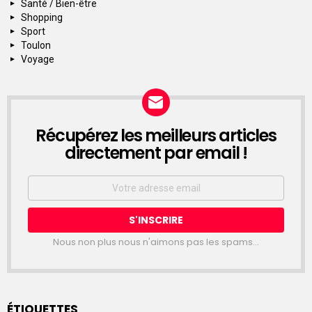
Santé / Bien-être
Shopping
Sport
Toulon
Voyage
Récupérez les meilleurs articles
NEWSLETTER
directement par email !
Email
address:
Nous non plus nous n'aimons pas les spams...
ÉTIQUETTES