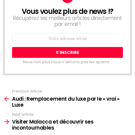
Vous voulez plus de news !?
NEWSLETTER
Récupérez les meilleurs articles directement
par email !
Email
address:
Nous non plus nous n'aimons pas les spams...
Previous article
See
more
Audi : Remplacement du luxe par le « vrai »
Luxe
Next article
Visiter Malacca et découvrir ses
incontournables