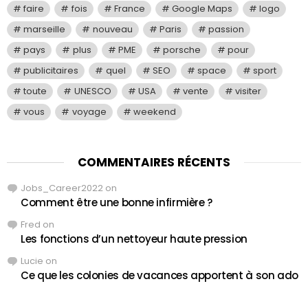
faire
fois
France
Google Maps
logo
marseille
nouveau
Paris
passion
pays
plus
PME
porsche
pour
publicitaires
quel
SEO
space
sport
toute
UNESCO
USA
vente
visiter
vous
voyage
weekend
COMMENTAIRES RÉCENTS
Jobs_Career2022
on
Comment être une bonne infirmière ?
Fred
on
Les fonctions d’un nettoyeur haute pression
Lucie
on
Ce que les colonies de vacances apportent à son ado