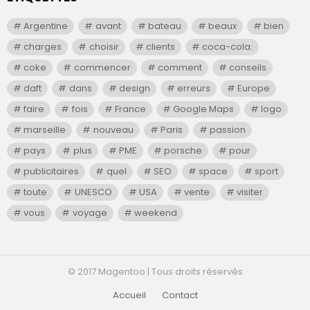
Argentine
avant
bateau
beaux
bien
charges
choisir
clients
coca-cola:
coke
commencer
comment
conseils
daft
dans
design
erreurs
Europe
faire
fois
France
Google Maps
logo
marseille
nouveau
Paris
passion
pays
plus
PME
porsche
pour
publicitaires
quel
SEO
space
sport
toute
UNESCO
USA
vente
visiter
vous
voyage
weekend
© 2017 Magentoo | Tous droits réservés
Accueil
Contact