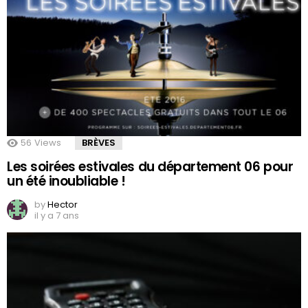
56
Views
BRÈVES
Les soirées estivales du département 06 pour
un été inoubliable !
by
Hector
il y a 7 ans