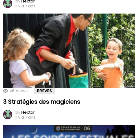
by
Hector
il y a 7 ans
46
Views
BRÈVES
3 Stratégies des magiciens
by
Hector
il y a 7 ans