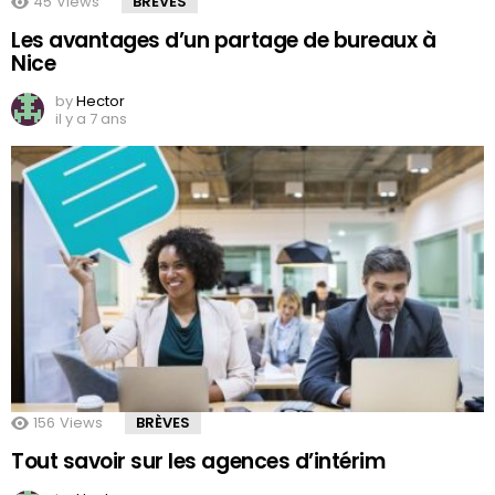
45
Views
BRÈVES
Les avantages d’un partage de bureaux à
Nice
by
Hector
il y a 7 ans
156
Views
BRÈVES
Tout savoir sur les agences d’intérim