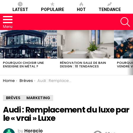
LATEST
POPULAIRE
HOT
TENDANCE
S
Menu
LATEST
STORIES
POURQUOI CHOISIR UNE
RÉNOVATION SALLE DE BAIN
POURQUO
ENSEIGNE EN MÉTAL ?
DESIGN : 10 TENDANCES
VENDRE V
You are here:
Home
Brèves
Audi : Remplacement du luxe par le « vrai » Luxe
BRÈVES
MARKETING
Audi : Remplacement du luxe par
le « vrai » Luxe
by
Horacio