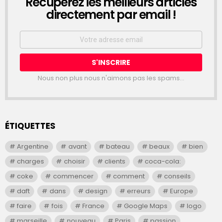
Récupérez les meilleurs articles
NEWSLETTER
directement par email !
Email
address:
Nous non plus nous n'aimons pas les spams...
ÉTIQUETTES
Argentine
avant
bateau
beaux
bien
charges
choisir
clients
coca-cola:
coke
commencer
comment
conseils
daft
dans
design
erreurs
Europe
faire
fois
France
Google Maps
logo
marseille
nouveau
Paris
passion