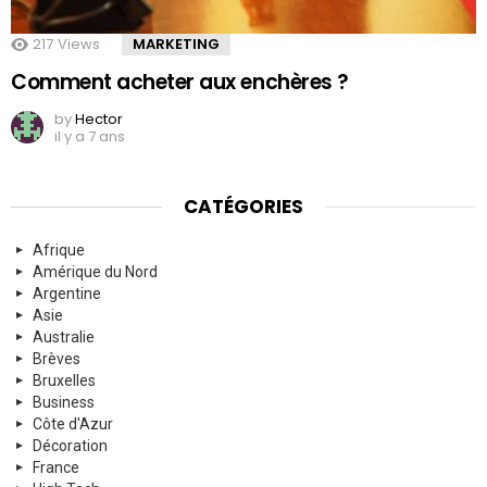
217
Views
MARKETING
Comment acheter aux enchères ?
by
Hector
il y a 7 ans
CATÉGORIES
Afrique
Amérique du Nord
Argentine
Asie
Australie
Brèves
Bruxelles
Business
Côte d'Azur
Décoration
France