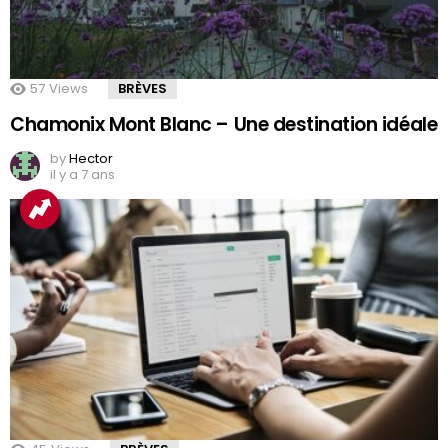
57
Views
BRÈVES
Chamonix Mont Blanc – Une destination idéale
by
Hector
il y a 7 ans