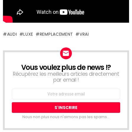
AUDI
LUXE
REMPLACEMENT
VRAI
Vous voulez plus de news !?
NEWSLETTER
Récupérez les meilleurs articles directement
par email !
Email
address:
Nous non plus nous n'aimons pas les spams...