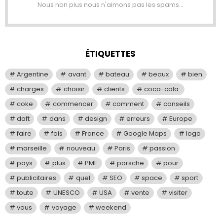
Nous non plus nous n'aimons pas les spams...
ÉTIQUETTES
Argentine
avant
bateau
beaux
bien
charges
choisir
clients
coca-cola:
coke
commencer
comment
conseils
daft
dans
design
erreurs
Europe
faire
fois
France
Google Maps
logo
marseille
nouveau
Paris
passion
pays
plus
PME
porsche
pour
publicitaires
quel
SEO
space
sport
toute
UNESCO
USA
vente
visiter
vous
voyage
weekend