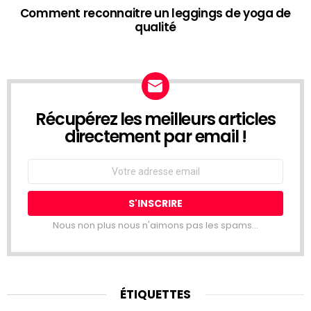
Comment reconnaitre un leggings de yoga de
qualité
Récupérez les meilleurs articles
NEWSLETTER
directement par email !
Email
address:
Nous non plus nous n'aimons pas les spams...
ÉTIQUETTES