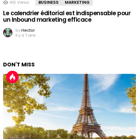
410
Views
BUSINESS
MARKETING
Le calendrier éditorial est indispensable pour
un Inbound marketing efficace
by
Hector
il y a 7 ans
DON'T MISS