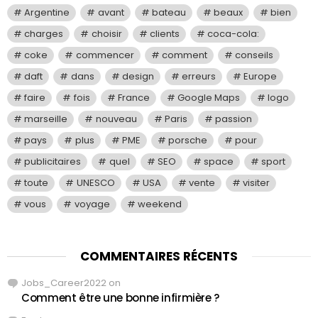
Argentine
avant
bateau
beaux
bien
charges
choisir
clients
coca-cola:
coke
commencer
comment
conseils
daft
dans
design
erreurs
Europe
faire
fois
France
Google Maps
logo
marseille
nouveau
Paris
passion
pays
plus
PME
porsche
pour
publicitaires
quel
SEO
space
sport
toute
UNESCO
USA
vente
visiter
vous
voyage
weekend
COMMENTAIRES RÉCENTS
Jobs_Career2022
on
Comment être une bonne infirmière ?