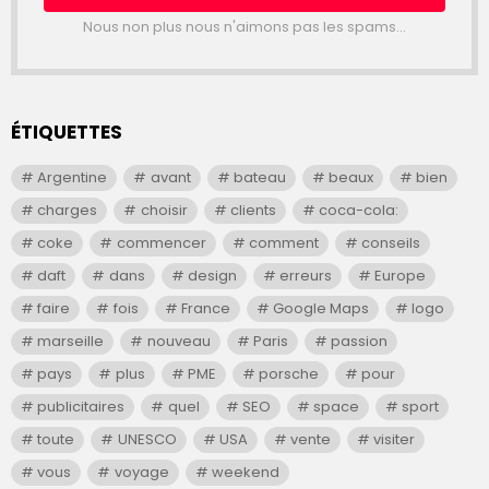
Nous non plus nous n'aimons pas les spams...
ÉTIQUETTES
Argentine
avant
bateau
beaux
bien
charges
choisir
clients
coca-cola:
coke
commencer
comment
conseils
daft
dans
design
erreurs
Europe
faire
fois
France
Google Maps
logo
marseille
nouveau
Paris
passion
pays
plus
PME
porsche
pour
publicitaires
quel
SEO
space
sport
toute
UNESCO
USA
vente
visiter
vous
voyage
weekend