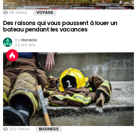
68
Views
VOYAGE
Des raisons qui vous poussent à louer un
bateau pendant les vacances
by
Horacio
il y a 6 ans
200
Views
BUSINESS