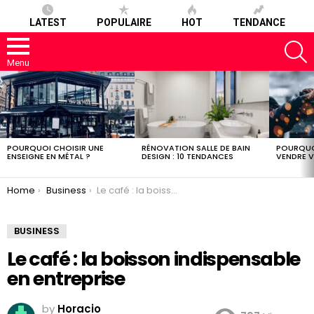
LATEST
POPULAIRE
HOT
TENDANCE
S
Menu
LATEST
STORIES
POURQUOI CHOISIR UNE
RÉNOVATION SALLE DE BAIN
POURQUO
ENSEIGNE EN MÉTAL ?
DESIGN : 10 TENDANCES
VENDRE V
You are here:
Home
Business
Le café : la boisson indispensable en entreprise
BUSINESS
Le café : la boisson indispensable
en entreprise
by
Horacio