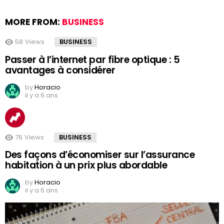
MORE FROM:
BUSINESS
58
Views
BUSINESS
Passer à l’internet par fibre optique : 5
avantages à considérer
by
Horacio
il y a 6 ans
76
Views
BUSINESS
Des façons d’économiser sur l’assurance
habitation à un prix plus abordable
by
Horacio
il y a 6 ans