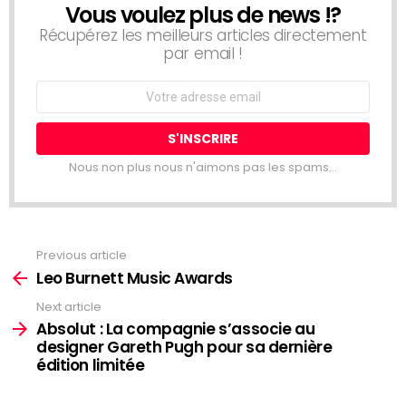
Vous voulez plus de news !?
NEWSLETTER
Récupérez les meilleurs articles directement
par email !
Email
address:
Nous non plus nous n'aimons pas les spams...
Previous article
See
more
Leo Burnett Music Awards
Next article
Absolut : La compagnie s’associe au
designer Gareth Pugh pour sa dernière
édition limitée