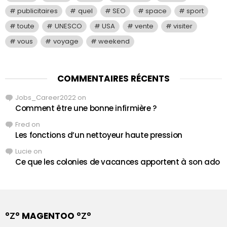
publicitaires
quel
SEO
space
sport
toute
UNESCO
USA
vente
visiter
vous
voyage
weekend
COMMENTAIRES RÉCENTS
Jobs_Career2022
on
Comment être une bonne infirmière ?
Fred
on
Les fonctions d’un nettoyeur haute pression
Lucie
on
Ce que les colonies de vacances apportent à son ado
°Ζ° MAGENTOO °Ζ°