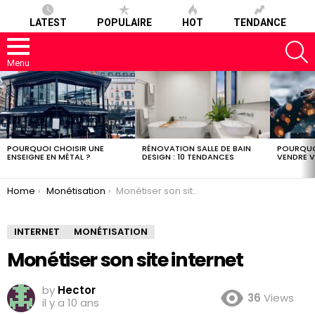
LATEST
POPULAIRE
HOT
TENDANCE
S
Menu
LATEST
STORIES
POURQUOI CHOISIR UNE
RÉNOVATION SALLE DE BAIN
POURQUO
ENSEIGNE EN MÉTAL ?
DESIGN : 10 TENDANCES
VENDRE V
You are here:
Home
Monétisation
Monétiser son site internet
INTERNET
MONÉTISATION
Monétiser son site internet
by
Hector
36
Views
il y a 10 ans