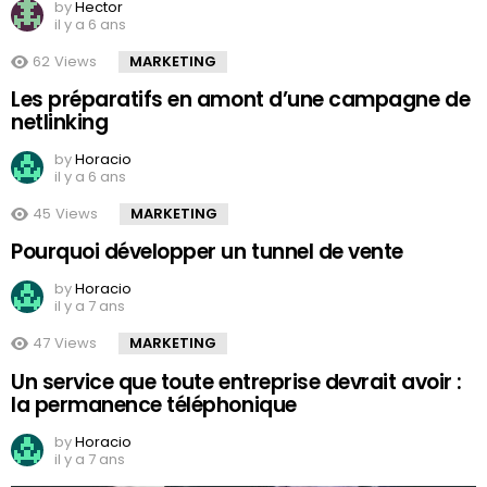
by
Hector
il y a 6 ans
62
Views
MARKETING
Les préparatifs en amont d’une campagne de
netlinking
by
Horacio
il y a 6 ans
45
Views
MARKETING
Pourquoi développer un tunnel de vente
by
Horacio
il y a 7 ans
47
Views
MARKETING
Un service que toute entreprise devrait avoir :
la permanence téléphonique
by
Horacio
il y a 7 ans