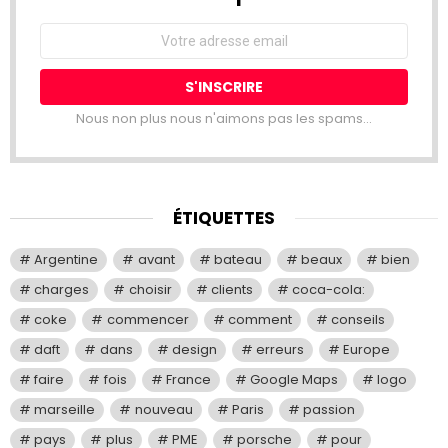
Email
address:
Nous non plus nous n'aimons pas les spams...
ÉTIQUETTES
Argentine
avant
bateau
beaux
bien
charges
choisir
clients
coca-cola:
coke
commencer
comment
conseils
daft
dans
design
erreurs
Europe
faire
fois
France
Google Maps
logo
marseille
nouveau
Paris
passion
pays
plus
PME
porsche
pour