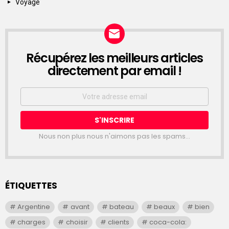
Voyage
Récupérez les meilleurs articles
NEWSLETTER
directement par email !
Email
address:
Nous non plus nous n'aimons pas les spams...
ÉTIQUETTES
Argentine
avant
bateau
beaux
bien
charges
choisir
clients
coca-cola: