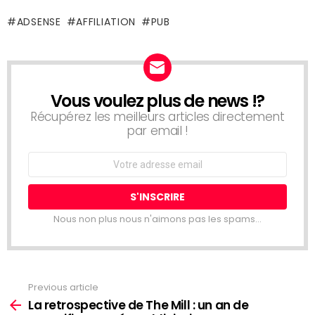
ADSENSE
AFFILIATION
PUB
Vous voulez plus de news !?
NEWSLETTER
Récupérez les meilleurs articles directement
par email !
Email
address:
Nous non plus nous n'aimons pas les spams...
Previous article
See
more
La retrospective de The Mill : un an de