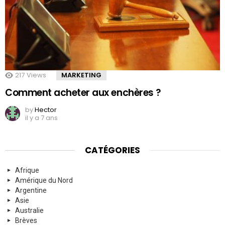
217
Views
MARKETING
Comment acheter aux enchères ?
by
Hector
il y a 7 ans
CATÉGORIES
Afrique
Amérique du Nord
Argentine
Asie
Australie
Brèves