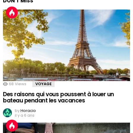
DON'T MISS
68
Views
VOYAGE
Des raisons qui vous poussent à louer un
bateau pendant les vacances
by
Horacio
il y a 6 ans