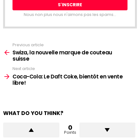
Nous non plus nous n'aimons pas les spams...
Previous article
See
more
Swiza, la nouvelle marque de couteau
suisse
Next article
Coca-Cola: Le Daft Coke, bientôt en vente
libre!
WHAT DO YOU THINK?
0
Points