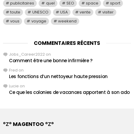
publicitaires
quel
SEO
space
sport
toute
UNESCO
USA
vente
visiter
vous
voyage
weekend
COMMENTAIRES RÉCENTS
Jobs_Career2022
on
Comment être une bonne infirmière ?
Fred
on
Les fonctions d’un nettoyeur haute pression
Lucie
on
Ce que les colonies de vacances apportent à son ado
°Ζ° MAGENTOO °Ζ°