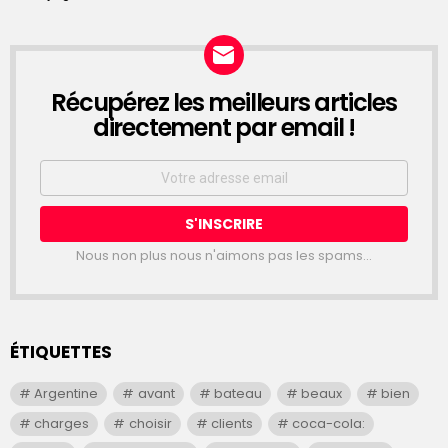
Récupérez les meilleurs articles
NEWSLETTER
directement par email !
Email
address:
Nous non plus nous n'aimons pas les spams...
ÉTIQUETTES
Argentine
avant
bateau
beaux
bien
charges
choisir
clients
coca-cola: