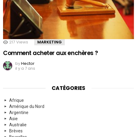
217
Views
MARKETING
Comment acheter aux enchères ?
by
Hector
il y a 7 ans
CATÉGORIES
Afrique
Amérique du Nord
Argentine
Asie
Australie
Brèves
Bruxelles