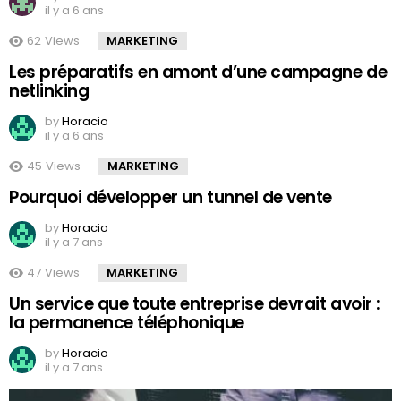
il y a 6 ans
62
Views
MARKETING
Les préparatifs en amont d’une campagne de
netlinking
by
Horacio
il y a 6 ans
45
Views
MARKETING
Pourquoi développer un tunnel de vente
by
Horacio
il y a 7 ans
47
Views
MARKETING
Un service que toute entreprise devrait avoir :
la permanence téléphonique
by
Horacio
il y a 7 ans