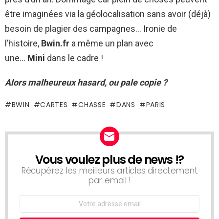
être imaginées via la géolocalisation sans avoir (déjà)
besoin de plagier des campagnes… Ironie de
l’histoire,
Bwin.fr
a même un plan avec
une…
Mini
dans le cadre !
Alors malheureux hasard, ou pale copie ?
BWIN
CARTES
CHASSE
DANS
PARIS
Vous voulez plus de news !?
NEWSLETTER
Récupérez les meilleurs articles directement
par email !
Email
address: