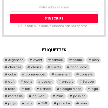
Email
address:
Nous non plus nous n'aimons pas les spams...
ÉTIQUETTES
Argentine
avant
bateau
beaux
bien
charges
choisir
clients
coca-cola:
coke
commencer
comment
conseils
daft
dans
design
erreurs
Europe
faire
fois
France
Google Maps
logo
marseille
nouveau
Paris
passion
pays
plus
PME
porsche
pour