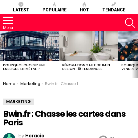
LATEST
POPULAIRE
HOT
TENDANCE
S
Menu
LATEST
STORIES
POURQUOI CHOISIR UNE
RÉNOVATION SALLE DE BAIN
POURQUO
ENSEIGNE EN MÉTAL ?
DESIGN : 10 TENDANCES
VENDRE V
You are here:
Home
Marketing
Bwin.fr : Chasse les cartes dans Paris
MARKETING
Bwin.fr : Chasse les cartes dans
Paris
by
Horacio